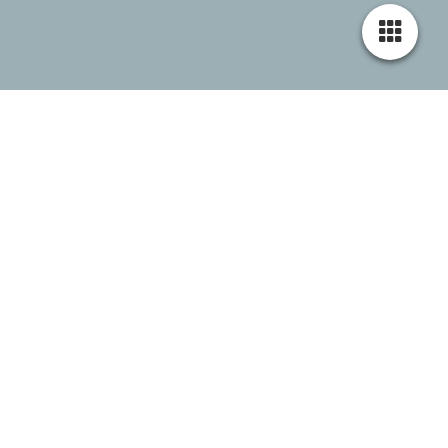
Angebote in den Sommerferien
Auch in den Sommerferien gibt es verschiedene Angebote. Bitte
die jeweilige Altersgruppe berücksichtigen. Weitere
Informationen können den Videos entnommen werden.
Anmeldungen gibt es direkt im OT-Heim St. Nikomedes zu den
bekannten Öffnungszeiten.